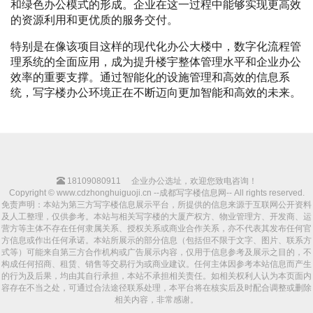
和绿色办公模式的形成。企业在这一过程中能够实现更高效
的资源利用和更优质的服务交付。
特别是在像该项目这样的现代化办公大楼中，数字化流程管
理系统的全面应用，成为提升楼宇整体管理水平和企业办公
效率的重要支撑。通过智能化的设施管理和高效的信息系
统，写字楼办公环境正在不断迈向更加智能和高效的未来。
18109080911
企业办公选址，欢迎您致电咨询！
Copyright © www.cdzhonghuiguoji.cn --成都写字楼信息网-- All rights reserved.
免责声明：本站为第三方写字楼信息展示平台，所提供的信息来源于互联网公开资料
及人工整理，仅供参考。本站与相关写字楼的大厦产权方、物业管理方、开发商、运
营方等主体不存在任何隶属关系、授权关系或商业合作关系，亦不代表其发布任何官
方信息或作出任何承诺。本站所展示的部分信息（包括但不限于文字、图片、联系方
式等）可能来自第三方合作机构或广告展示内容，仅用于信息参考及展示之目的，不
构成任何招商、租赁、销售等交易行为或商业建议。任何主体因参考本站信息而产生
的行为及后果，均由其自行承担，本站不承担相关责任。如相关权利人认为本页面内
容存在不当之处，可通过合法途径联系处理，本平台将在核实后及时配合调整或删除
相关内容，非常感谢。