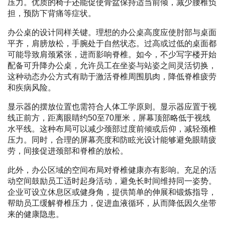
压力。优质的椅子还能促使骨盆保持适当前倾，减少腰椎负
担，预防下背痛等症状。
办公桌的设计同样关键。理想的办公桌高度应使肘部与桌面
平齐，肩膀放松，手腕处于自然状态。过高或过低的桌面都
可能导致肩颈紧张，进而影响脊椎。如今，不少写字楼开始
配备可升降办公桌，允许员工在坐姿与站姿之间灵活切换，
这种动态办公方式有助于激活脊椎周围肌肉，降低脊椎疲劳
和疾病风险。
显示器的摆放位置也需符合人体工学原则。显示器应置于视
线正前方，距离眼睛约50至70厘米，屏幕顶部略低于视线
水平线。这种布局可以减少颈部过度前倾或后仰，减轻颈椎
压力。同时，合理的屏幕亮度和防眩光设计能够避免眼睛疲
劳，间接促进颈部和脊椎的放松。
此外，办公区域的空间布局对脊椎健康亦有影响。充足的活
动空间鼓励员工适时起身活动，避免长时间维持同一姿势。
企业可设立休息区或健身角，提供简单的伸展和锻炼指导，
帮助员工缓解脊椎压力，促进血液循环，从而降低因久坐带
来的健康隐患。