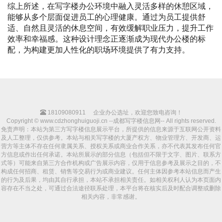
综上所述，在写字楼办公环境中融入灵活多样的休憩区域，
能够从多个层面促进员工的心理健康。通过为员工提供舒
适、自然且灵活的休息空间，有效缓解职业压力，提升工作
效率和幸福感。这种设计理念正逐渐成为现代办公楼的标
配，为构建更加人性化的职场环境提供了有力支持。
18109080911
企业办公选址，欢迎您致电咨询！
Copyright © www.cdzhonghuiguoji.cn --成都写字楼信息网-- All rights reserved.
免责声明：本站为第三方写字楼信息展示平台，所提供的信息来源于互联网公开资料
及人工整理，仅供参考。本站与相关写字楼的大厦产权方、物业管理方、开发商、运
营方等主体不存在任何隶属关系、授权关系或商业合作关系，亦不代表其发布任何官
方信息或作出任何承诺。本站所展示的部分信息（包括但不限于文字、图片、联系方
式等）可能来自第三方合作机构或广告展示内容，仅用于信息参考及展示之目的，不
构成任何招商、租赁、销售等交易行为或商业建议。任何主体因参考本站信息而产生
的行为及后果，均由其自行承担，本站不承担相关责任。如相关权利人认为本页面内
容存在不当之处，可通过合法途径联系处理，本平台将在核实后及时配合调整或删除
相关内容，非常感谢。