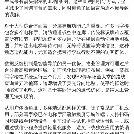
生成带有箭头指示的3D路线图。这种直观的引导方式，显
著减少了问询前台的需求，同时避免了因语言沟通不畅导致
的误解。
对于大型综合体而言，分层导航功能尤为重要。许多写字楼
包含多个电梯厅、消防通道或空中连廊，传统标识牌难以覆
盖所有细节。智能系统可依据用户所在楼层自动切换地图视
图，并标注出电梯等待时间、无障碍设施等关键信息。这种
动态适配能力，尤其适合携带行李或行动不便的访客群体。
数据反馈机制是智能导航的另一优势。物业管理方可通过后
台分析高频迷路区域，进而优化物理标识布局。例如，某栋
写字楼在系统运行三个月后，发现B2停车场至大堂的路线
查询量异常偏高，随即增设了荧光导向地贴，使平均抵达时
间缩短了40%。这种基于实际行为的迭代优化，是纯人工管
理无法实现的。
从用户体验角度，多终端适配同样关键。除了常见的手机应
用，部分写字楼已在电梯厅部署触摸屏导航终端，支持扫码
同步路线至移动设备。更前沿的尝试包括集成语音助手，或
通过微信小程序提供轻量化服务，避免下载独立应用的繁琐